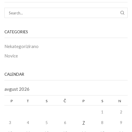
CATEGORIES
Nekategorizirano
Novice
CALENDAR
avgust 2026
P
T
S
Č
P
S
N
1
2
3
4
5
6
7
8
9