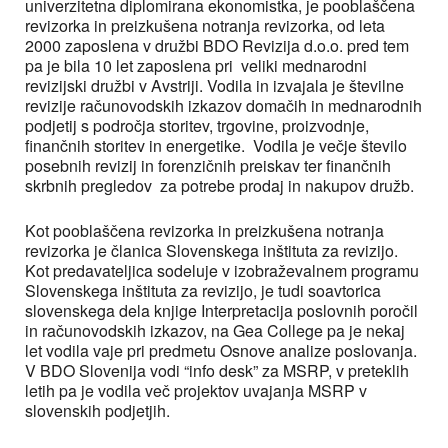
univerzitetna diplomirana ekonomistka, je pooblaščena
revizorka in preizkušena notranja revizorka, od leta
2000 zaposlena v družbi BDO Revizija d.o.o. pred tem
pa je bila 10 let zaposlena pri veliki mednarodni
revizijski družbi v Avstriji. Vodila in izvajala je številne
revizije računovodskih izkazov domačih in mednarodnih
podjetij s področja storitev, trgovine, proizvodnje,
finančnih storitev in energetike. Vodila je večje število
posebnih revizij in forenzičnih preiskav ter finančnih
skrbnih pregledov za potrebe prodaj in nakupov družb.
Kot pooblaščena revizorka in preizkušena notranja
revizorka je članica Slovenskega inštituta za revizijo.
Kot predavateljica sodeluje v izobraževalnem programu
Slovenskega inštituta za revizijo, je tudi soavtorica
slovenskega dela knjige Interpretacija poslovnih poročil
in računovodskih izkazov, na Gea College pa je nekaj
let vodila vaje pri predmetu Osnove analize poslovanja.
V BDO Slovenija vodi “info desk” za MSRP, v preteklih
letih pa je vodila več projektov uvajanja MSRP v
slovenskih podjetjih.