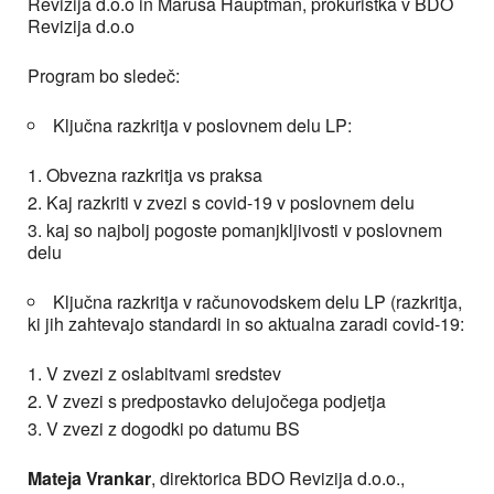
Revizija d.o.o in Maruša Hauptman, prokuristka v BDO
Revizija d.o.o
Program bo sledeč:
Ključna razkritja v poslovnem delu LP:
Obvezna razkritja vs praksa
Kaj razkriti v zvezi s covid-19 v poslovnem delu
kaj so najbolj pogoste pomanjkljivosti v poslovnem
delu
Ključna razkritja v računovodskem delu LP (razkritja,
ki jih zahtevajo standardi in so aktualna zaradi covid-19:
V zvezi z oslabitvami sredstev
V zvezi s predpostavko delujočega podjetja
V zvezi z dogodki po datumu BS
Mateja Vrankar
, direktorica BDO Revizija d.o.o.,