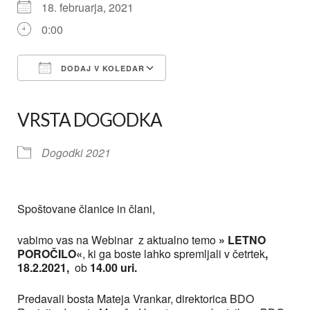
18. februarja, 2021
0:00
DODAJ V KOLEDAR
Prenesi ICS
Googlov koledar
iCalendar
Office 365
Outlook Live
VRSTA DOGODKA
Dogodki 2021
Spoštovane članice in člani,
vabimo vas na Webinar z aktualno temo
» LETNO
POROČILO«
, ki ga boste lahko spremljali v četrtek
,
18.2.2021,
ob
14.00 uri.
Predavali bosta Mateja Vrankar, direktorica BDO