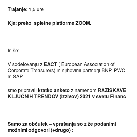
Trajanje:
1,5 ure
Kje: preko spletne platforme ZOOM.
In še:
V sodelovanju z
EACT
( European Association of
Corporate Treasurers) in njihovimi partnerji BNP, PWC
in SAP,
smo pripravili
kratko anketo
z namenom
RAZISKAVE
KLJUČNIH TRENDOV (izzivov) 2021 v svetu Financ
Samo za občutek – vprašanja so z že podanimi
možnimi odgovori (+drugo) :