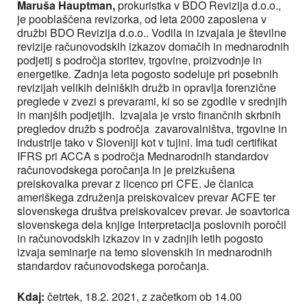
Maruša Hauptman,
prokuristka v BDO Revizija d.o.o.,
je pooblaščena revizorka, od leta 2000 zaposlena v
družbi BDO Revizija d.o.o.. Vodila in izvajala je številne
revizije računovodskih izkazov domačih in mednarodnih
podjetij s področja storitev, trgovine, proizvodnje in
energetike. Zadnja leta pogosto sodeluje pri posebnih
revizijah velikih delniških družb in opravlja forenzične
preglede v zvezi s prevarami, ki so se zgodile v srednjih
in manjših podjetjih. Izvajala je vrsto finančnih skrbnih
pregledov družb s področja zavarovalništva, trgovine in
industrije tako v Sloveniji kot v tujini. Ima tudi certifikat
IFRS pri ACCA s področja Mednarodnih standardov
računovodskega poročanja in je preizkušena
preiskovalka prevar z licenco pri CFE. Je članica
ameriškega združenja preiskovalcev prevar ACFE ter
slovenskega društva preiskovalcev prevar. Je soavtorica
slovenskega dela knjige Interpretacija poslovnih poročil
in računovodskih izkazov in v zadnjih letih pogosto
izvaja seminarje na temo slovenskih in mednarodnih
standardov računovodskega poročanja.
Kdaj:
četrtek, 18.2. 2021, z začetkom ob 14.00