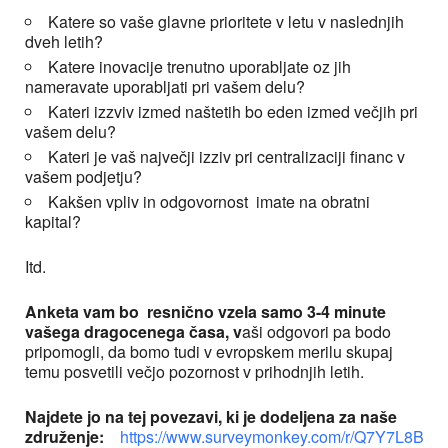
Katere so vaše glavne prioritete v letu v naslednjih
dveh letih?
Katere inovacije trenutno uporabljate oz jih
nameravate uporabljati pri vašem delu?
Kateri izzviv izmed naštetih bo eden izmed večjih pri
vašem delu?
Kateri je vaš največji izziv pri centralizaciji financ v
vašem podjetju?
Kakšen vpliv in odgovornost imate na obratni
kapital?
Itd.
Anketa vam bo resnično vzela samo 3-4 minute
vašega dragocenega časa, v
aši odgovori pa bodo
pripomogli, da bomo tudi v evropskem merilu skupaj
temu posvetili večjo pozornost v prihodnjih letih.
Najdete jo na tej povezavi, ki je dodeljena za naše
združenje:
https://www.surveymonkey.com/r/Q7Y7L8B